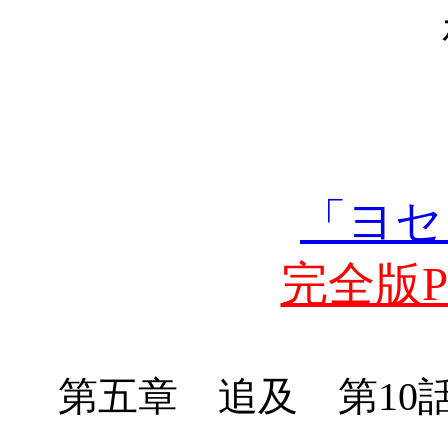
「ヨセ
完全版PD
第五章 追及 第
10