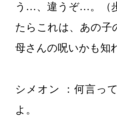
う…、違うぞ…。（
たらこれは、あの子
母さんの呪いかも知
シメオン ：何言っ
よ。