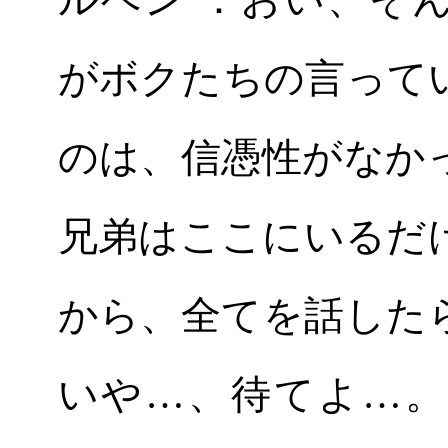
がボクたちの言って
のは、信憑性がなか
兄弟はここにいるだ
から、全てを話した
いや…、待てよ…。