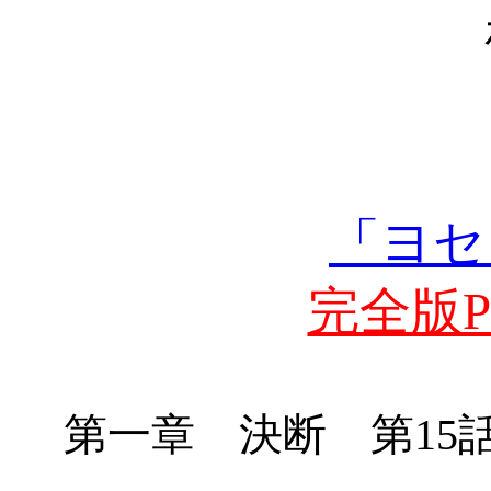
「ヨセ
完全版PD
第一章 決断 第
1
5