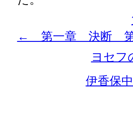
← 第一章 決断 
ヨセフ
伊香保