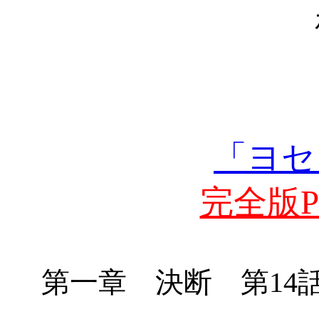
「ヨセ
完全版PD
第一章 決断 第
1
4